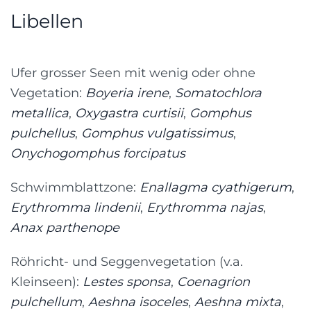
Libellen
Ufer grosser Seen mit wenig oder ohne
Vegetation:
Boyeria irene
,
Somatochlora
metallica
,
Oxygastra curtisii
,
Gomphus
pulchellus
,
Gomphus vulgatissimus
,
Onychogomphus forcipatus
Schwimmblattzone:
Enallagma cyathigerum
,
Erythromma lindenii
,
Erythromma najas
,
Anax parthenope
Röhricht- und Seggenvegetation (v.a.
Kleinseen):
Lestes sponsa
,
Coenagrion
pulchellum
,
Aeshna isoceles
,
Aeshna mixta
,