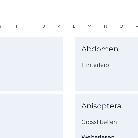
G
H
I
J
K
L
M
N
O
Abdomen
Hinterleib
Anisoptera
Grosslibellen
Weiterlesen