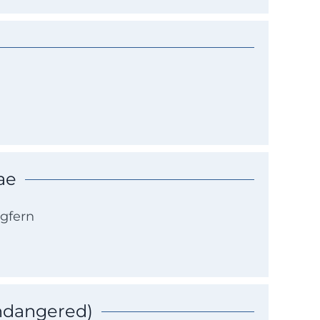
ae
ngfern
Endangered)