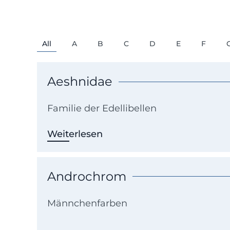
All
A
B
C
D
E
F
Aeshnidae
Familie der Edellibellen
Weiterlesen
Androchrom
Männchenfarben