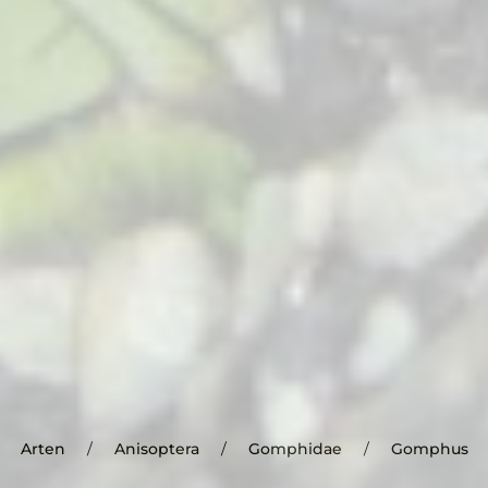
Arten
Anisoptera
Gomphidae
Gomphus