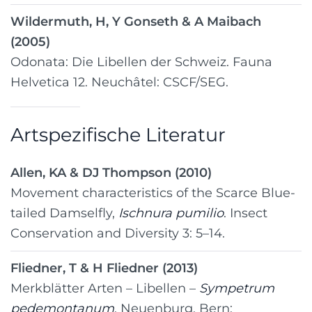
Wildermuth, H, Y Gonseth & A Maibach
(2005)
Odonata: Die Libellen der Schweiz. Fauna
Helvetica 12. Neuchâtel: CSCF/SEG.
Artspezifische Literatur
Allen, KA & DJ Thompson (2010)
Movement characteristics of the Scarce Blue-
tailed Damselfly,
Ischnura pumilio
. Insect
Conservation and Diversity 3: 5–14.
Fliedner, T & H Fliedner (2013)
Merkblätter Arten – Libellen –
Sympetrum
pedemontanum
. Neuenburg, Bern: