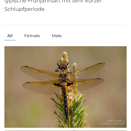
typische Frühjahrsart mit sehr kurzer
Schlupfperiode.
All
Female
Male