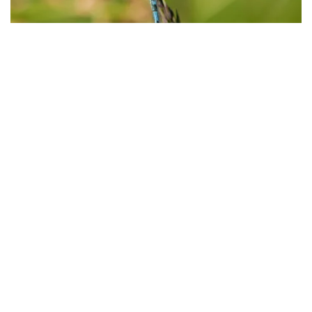
Coenagrion mercuriale
Helm-Azurjungfer