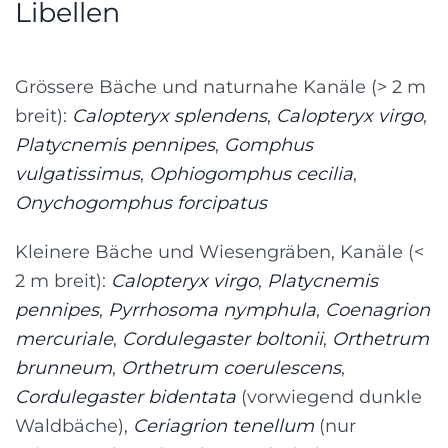
Libellen
Grössere Bäche und naturnahe Kanäle (> 2 m
breit):
Calopteryx splendens
,
Calopteryx virgo
,
Platycnemis pennipes
,
Gomphus
vulgatissimus
,
Ophiogomphus cecilia
,
Onychogomphus forcipatus
Kleinere Bäche und Wiesengräben, Kanäle (<
2 m breit):
Calopteryx virgo
,
Platycnemis
pennipes
,
Pyrrhosoma nymphula
,
Coenagrion
mercuriale
,
Cordulegaster boltonii
,
Orthetrum
brunneum
,
Orthetrum coerulescens
,
Cordulegaster bidentata
(vorwiegend dunkle
Waldbäche),
Ceriagrion tenellum
(nur