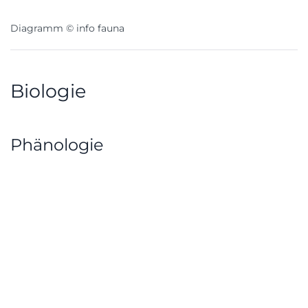
Diagramm © info fauna
Biologie
Phänologie
Schlupfperiode: Mitte Mai bis Ende Juni.
Etwas später als die Gestreifte Quelljungfer
(
Cordulegaster bidentata
)
Flugzeit: Ende Mai bis Anfang September
(Höhepunkt: Juli und August)