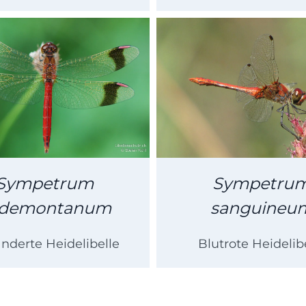
Sympetrum
Sympetru
demontanum
sanguineu
nderte Heidelibelle
Blutrote Heidelib