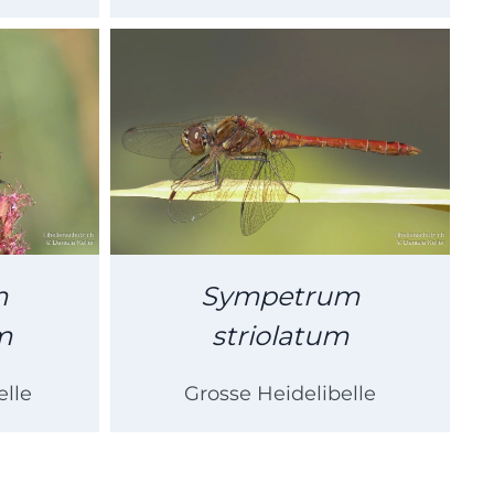
m
Sympetrum
m
striolatum
elle
Grosse Heidelibelle