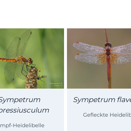
Sympetrum
Sympetrum flav
pressiusculum
Gefleckte Heidelib
mpf-Heidelibelle