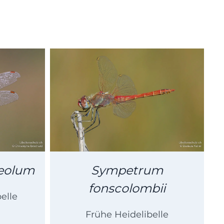
eolum
Sympetrum
fonscolombii
elle
Frühe Heidelibelle