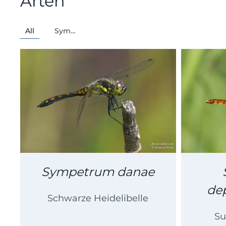
Arten
All
Sym…
Sympetrum danae
de
Schwarze Heidelibelle
Su