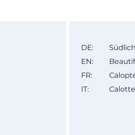
DE:
Südlich
EN:
Beauti
FR:
Calopt
IT:
Calott