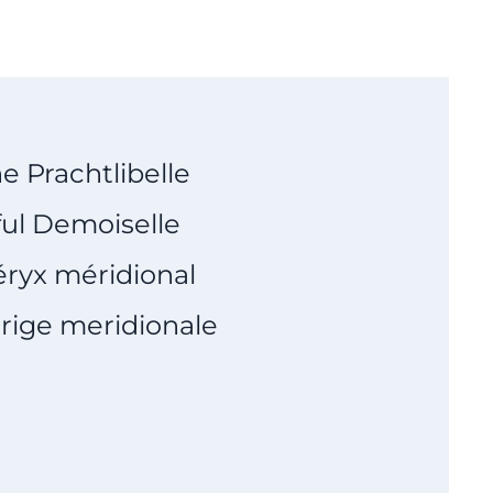
e Prachtlibelle
ful Demoiselle
éryx méridional
erige meridionale