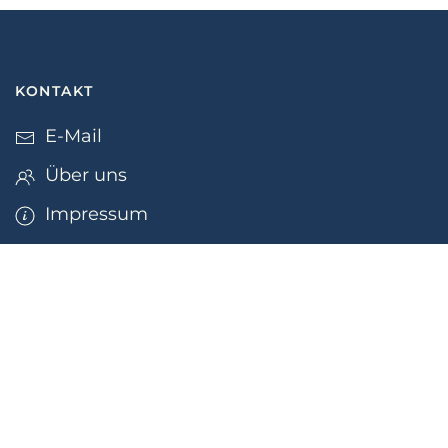
KONTAKT
E-Mail
Über uns
Impressum
Datenschutz
BANKVERBINDUNG
IBAN: CH95 0900 0000 1652 8847 3
>>
WERDE MITGLIED BEIM VEREIN