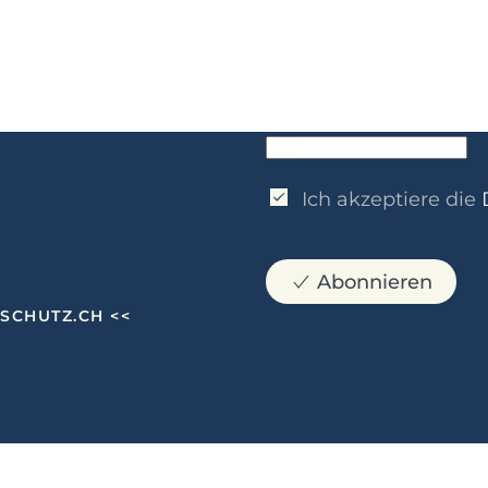
Name
*
eMail
*
Ich akzeptiere die
Abonnieren
NSCHUTZ.CH
<<