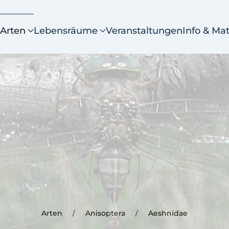
Arten
Lebensräume
Veranstaltungen
Info & Mat
Arten
Anisoptera
Aeshnidae